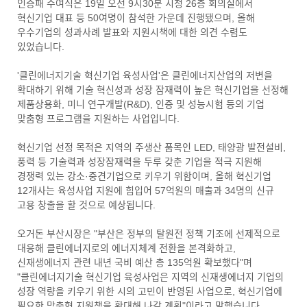
인증패 수여식은 19일 오전 9시30분 시청 26층 회의실에서
혁신기업 대표 등 50여명이 참석한 가운데 진행됐으며, 올해
우수기업의 성과사례 발표와 지원시책에 대한 의견 수렴도
있었습니다.
'클린에너지기술 혁신기업 육성사업'은 클린에너지산업의 저변을
확대하기 위해 기술 혁신성과 성장 잠재력이 높은 혁신기업을 선정해
제품상용화, 미니 연구개발(R&D), 인증 및 성능시험 등의 기업
맞춤형 프로그램을 지원하는 사업입니다.
혁신기업 선정 목적은 지역의 주생산 품목인 LED, 태양광 발전설비,
풍력 등 기술력과 성장잠재력을 두루 갖춘 기업을 적극 지원해
경쟁력 있는 강소·중견기업으로 키우기 위함이며, 올해 혁신기업
12개사는 육성사업 지원에 힘입어 57억원의 매출과 34명의 신규
고용 창출을 할 것으로 예상됩니다.
오거돈 부산시장은 "부산은 정부의 탈원전 정책 기조에 선제적으로
대응해 클린에너지로의 에너지체계 전환을 본격화하고,
신재생에너지 관련 내년 국비 예산 총 135억원 확보했다"며
"클린에너지기술 혁신기업 육성사업은 지역의 신재생에너지 기업의
성장 역량을 키우기 위한 시의 고민이 반영된 사업으로, 혁신기업에
필요한 맞춤형 지원책을 확대해 나갈 계획"이라고 말했습니다.